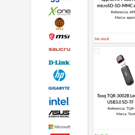
microSD-SD-MMC a
Referencia: A
Marca: appr
Sin stock
Tooq TQR-3002B Lect
USB3.0 SD-TF
Referencia: TQR
Marca: To