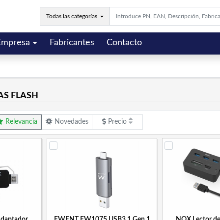
Todas las categorías
Empresa
Fabricantes
Contacto
AS FLASH
Relevancia
Novedades
Precio
daptador
EWENT EW1075 USB3.1 Gen 1
NOX Lector de