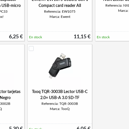
 USB-micro
Compact card reader All
Referencia: 
Marca
PPC33
Referencia: EW1075
ox!
Marca: Ewent
6,25 €
11,15 €
En stock
En stock
or tarjetas
Tooq TQR-3003B Lector USB-C
 Negro
2.0+ USB-A 3.0 SD-TF
-3002B
Referencia: TQR-3003B
oQ
Marca: TooQ