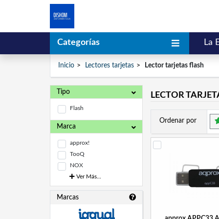
Categorías
La 
Inicio
Lectores tarjetas
Lector tarjetas flash
Tipo
LECTOR TARJET
Flash
Ordenar por
Marca
approx!
TooQ
NOX
Ver Más...
Marcas
approx APPC33 A