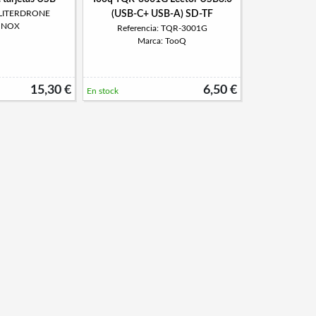
NXLITERDRONE
(USB-C+ USB-A) SD-TF
: NOX
Referencia: TQR-3001G
Marca: TooQ
15,30 €
6,50 €
En stock