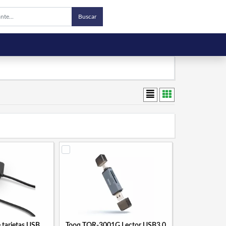
Buscar
 tarjetas USB
Tooq TQR-3001G Lector USB3.0